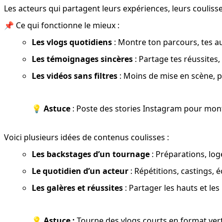
Les acteurs qui partagent leurs expériences, leurs coulis
📌 Ce qui fonctionne le mieux :
Les vlogs quotidiens
 : Montre ton parcours, tes au
Les témoignages sincères
 : Partage tes réussites,
Les vidéos sans filtres
 : Moins de mise en scène, pl
💡 
Astuce
 : Poste des stories Instagram pour mo
Voici plusieurs idées de contenus coulisses :
Les backstages d’un tournage
 : Préparations, lo
Le quotidien d’un acteur
 : Répétitions, castings,
Les galères et réussites
 : Partager les hauts et l
💡 
Astuce :
 Tourne des vlogs courts en format vert