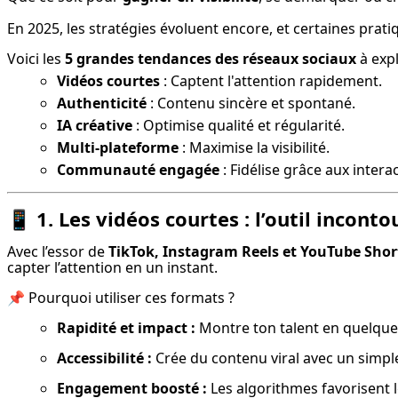
En 2025, les stratégies évoluent encore, et certaines pra
Voici les 
5 grandes tendances des réseaux sociaux
 à exp
Vidéos courtes
: Captent l'attention rapidement.
Authenticité
: Contenu sincère et spontané.
IA créative
: Optimise qualité et régularité.
Multi-plateforme
: Maximise la visibilité.
Communauté engagée
: Fidélise grâce aux intera
📱
1. Les vidéos courtes : l’outil incont
Avec l’essor de 
TikTok, Instagram Reels et YouTube Shor
capter l’attention en un instant.
📌 Pourquoi utiliser ces formats ?
Rapidité et impact :
 Montre ton talent en quelqu
Accessibilité :
 Crée du contenu viral avec un simp
Engagement boosté :
 Les algorithmes favorisent 