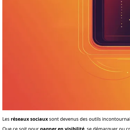
Les 
réseaux sociaux
 sont devenus des outils incontournab
Que ce soit pour 
gagner en visibilité
, se démarquer ou cré