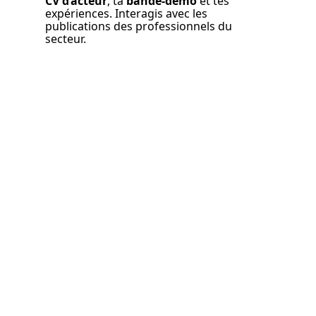
CV d’acteur
, ta 
bande-démo
 et tes 
expériences. Interagis avec les 
publications des professionnels du 
secteur.