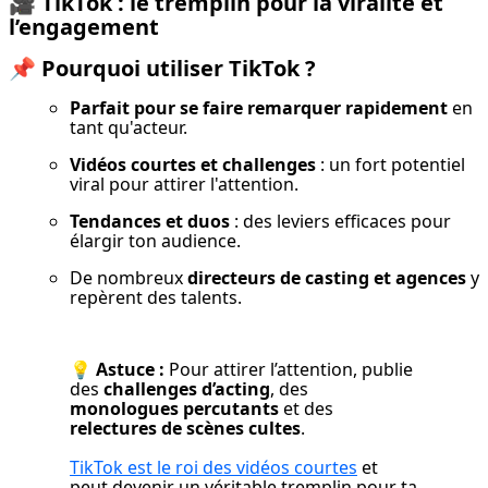
🎥
TikTok : le tremplin pour la viralité et
l’engagement
📌
Pourquoi utiliser TikTok ?
Parfait pour se faire remarquer rapidement
 en 
tant qu'acteur.
Vidéos courtes et challenges
 : un fort potentiel 
viral pour attirer l'attention.
Tendances et duos
 : des leviers efficaces pour 
élargir ton audience.
De nombreux 
directeurs de casting et agences
 y 
repèrent des talents.
💡 
Astuce :
 Pour attirer l’attention, publie 
des 
challenges d’acting
, des 
monologues percutants
 et des 
relectures de scènes cultes
.
TikTok est le roi des vidéos courtes
 et 
peut devenir un véritable tremplin pour ta 